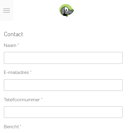
Ga
direct
naar
de
hoofdinhoud
Contact
Naam *
E-mailadres *
Telefoonnummer *
Bericht *