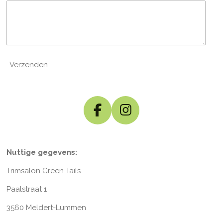
Verzenden
F
I
a
n
c
s
Nuttige gegevens:
e
t
b
a
Trimsalon Green Tails
o
g
Paalstraat 1
o
r
3560 Meldert-Lummen
k
a